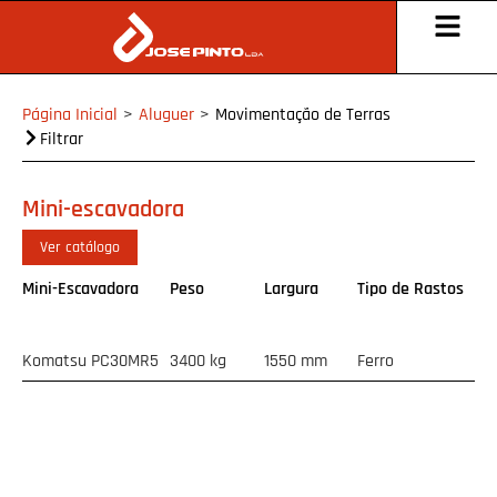
Página Inicial
>
Aluguer
>
Movimentação de Terras
Filtrar
Mini-escavadora
Ver catálogo
Mini-Escavadora
Peso
Largura
Tipo de Rastos
Komatsu PC30MR5
3400 kg
1550 mm
Ferro