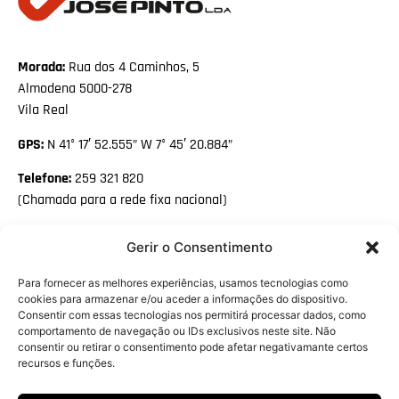
Morada:
Rua dos 4 Caminhos, 5
Almodena 5000-278
Vila Real
GPS:
N 41° 17′ 52.555” W 7° 45′ 20.884”
Telefone:
259 321 820
(Chamada para a rede fixa nacional)
Email:
geral@josepinto.pt
Gerir o Consentimento
Facebook
Para fornecer as melhores experiências, usamos tecnologias como
Linkedin
cookies para armazenar e/ou aceder a informações do dispositivo.
Consentir com essas tecnologias nos permitirá processar dados, como
PME LÍDER HÁ
comportamento de navegação ou IDs exclusivos neste site. Não
10 ANOS
consentir ou retirar o consentimento pode afetar negativamante certos
recursos e funções.