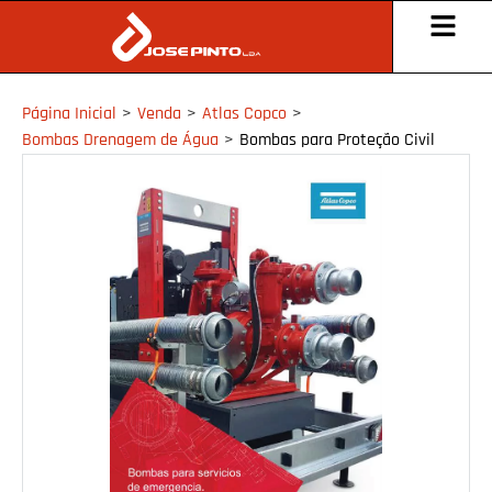
Página Inicial
>
Venda
>
Atlas Copco
>
Bombas Drenagem de Água
>
Bombas para Proteção Civil