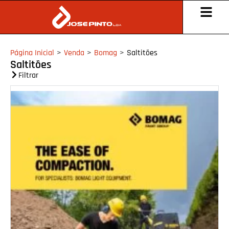
Página Inicial
>
Venda
>
Bomag
>
Saltitões
Saltitões
Filtrar