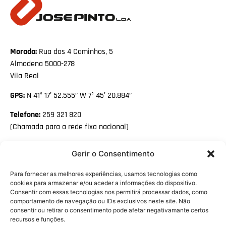
Morada:
Rua dos 4 Caminhos, 5
Almodena 5000-278
Vila Real
GPS:
N 41° 17′ 52.555” W 7° 45′ 20.884”
Telefone:
259 321 820
(Chamada para a rede fixa nacional)
Email:
geral@josepinto.pt
Gerir o Consentimento
Facebook
Para fornecer as melhores experiências, usamos tecnologias como
Linkedin
cookies para armazenar e/ou aceder a informações do dispositivo.
Consentir com essas tecnologias nos permitirá processar dados, como
PME LÍDER HÁ
comportamento de navegação ou IDs exclusivos neste site. Não
10 ANOS
consentir ou retirar o consentimento pode afetar negativamante certos
recursos e funções.