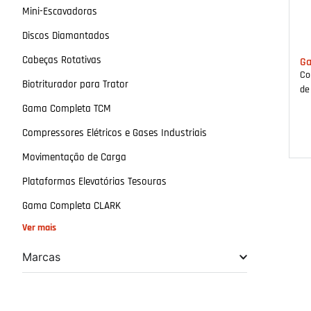
Mini-Escavadoras
Discos Diamantados
Cabeças Rotativas
G
Co
Biotriturador para Trator
de
Gama Completa TCM
Compressores Elétricos e Gases Industriais
Movimentação de Carga
Plataformas Elevatórias Tesouras
Gama Completa CLARK
Ver mais
Marcas