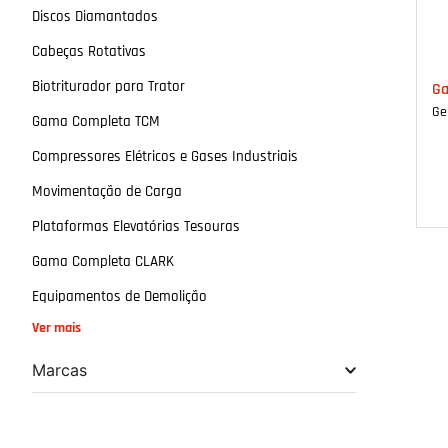
Discos Diamantados
Cabeças Rotativas
Biotriturador para Trator
Ga
Ge
Gama Completa TCM
Compressores Elétricos e Gases Industriais
Movimentação de Carga
Plataformas Elevatórias Tesouras
Gama Completa CLARK
Equipamentos de Demolição
Ver mais
Marcas