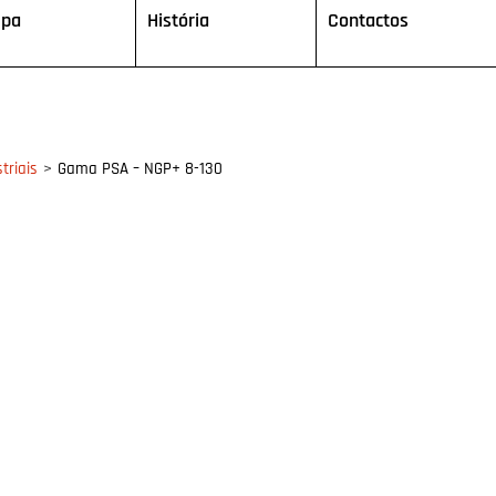
ipa
História
Contactos
>
triais
Gama PSA – NGP+ 8-130