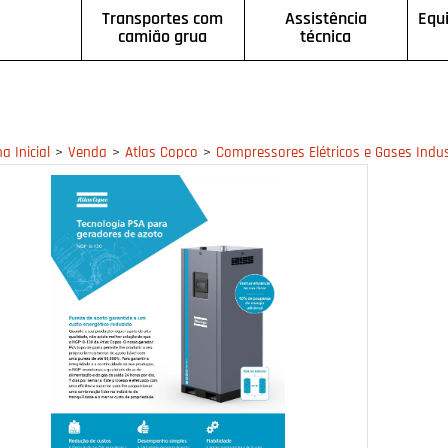
Transportes com
Assistência
Equ
camião grua
técnica
>
>
>
a Inicial
Venda
Atlas Copco
Compressores Elétricos e Gases Indus