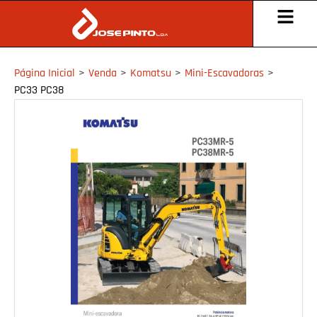
Página Inicial
>
Venda
>
Komatsu
>
Mini-Escavadoras
>
PC33 PC38