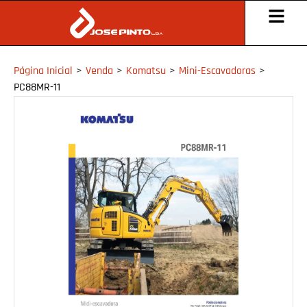
Página Inicial
>
Venda
>
Komatsu
>
Mini-Escavadoras
>
PC88MR-11