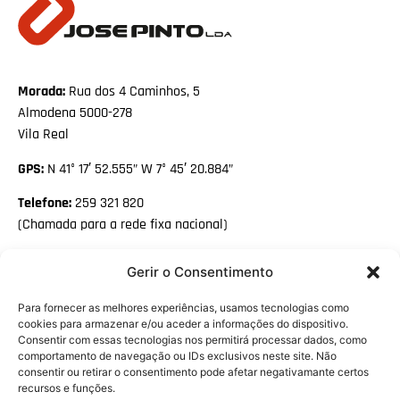
Morada:
Rua dos 4 Caminhos, 5
Almodena 5000-278
Vila Real
GPS:
N 41° 17′ 52.555” W 7° 45′ 20.884”
Telefone:
259 321 820
(Chamada para a rede fixa nacional)
Email:
geral@josepinto.pt
Gerir o Consentimento
Facebook
Para fornecer as melhores experiências, usamos tecnologias como
Linkedin
cookies para armazenar e/ou aceder a informações do dispositivo.
Consentir com essas tecnologias nos permitirá processar dados, como
PME LÍDER HÁ
comportamento de navegação ou IDs exclusivos neste site. Não
10 ANOS
consentir ou retirar o consentimento pode afetar negativamante certos
recursos e funções.