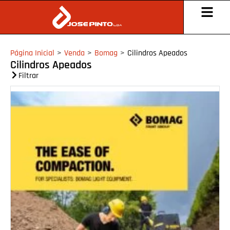
Página Inicial
>
Venda
>
Bomag
>
Cilindros Apeados
Cilindros Apeados
Filtrar