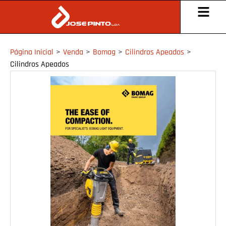
Página Inicial
>
Venda
>
Bomag
>
Cilindros Apeados
>
Cilindros Apeados