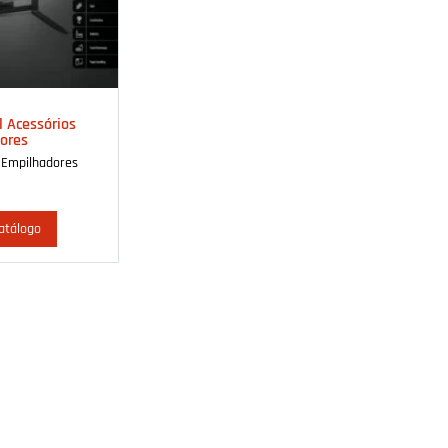
l Acessórios
ores
 Empilhadores
atálogo