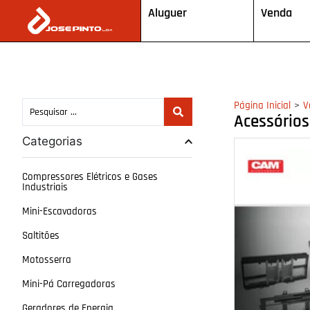
Aluguer
Venda
>
Página Inicial
V
Acessório
Categorias
Compressores Elétricos e Gases
Industriais
Mini-Escavadoras
Saltitões
Motosserra
Mini-Pá Carregadoras
Geradores de Energia