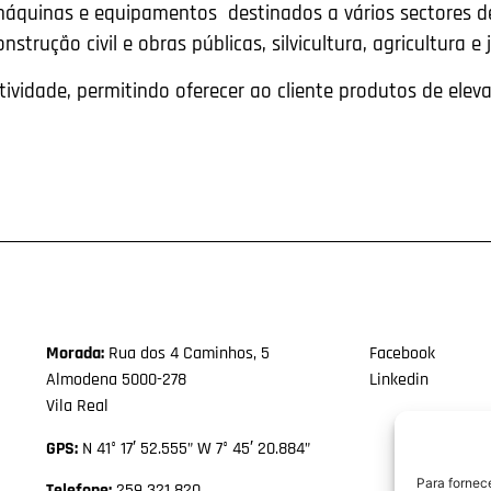
máquinas e equipamentos destinados a vários sectores de
onstrução civil e obras públicas, silvicultura, agricultura e
ividade, permitindo oferecer ao cliente produtos de ele
Morada:
Rua dos 4 Caminhos, 5
Facebook
Almodena 5000-278
Linkedin
Vila Real
GPS:
N 41° 17′ 52.555” W 7° 45′ 20.884”
Para fornec
Telefone:
259 321 820