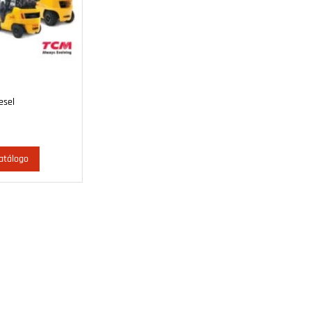
esel
atálogo