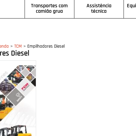
Transportes com
Assistência
Equ
camião grua
técnica
>
>
enda
TCM
Empilhadores Diesel
es Diesel