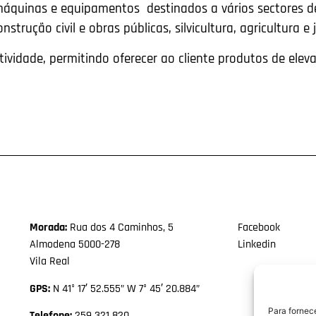
máquinas e equipamentos destinados a vários sectores de
onstrução civil e obras públicas, silvicultura, agricultura e
ividade, permitindo oferecer ao cliente produtos de ele
Morada:
Rua dos 4 Caminhos, 5
Facebook
Almodena 5000-278
Linkedin
Vila Real
GPS:
N 41° 17′ 52.555” W 7° 45′ 20.884”
Para fornec
Telefone:
259 321 820