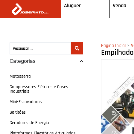
Aluguer
Venda
>
Página Inicial
V
Empilhador
Categorias
Motosserra
Compressores Elétricos e Gases
Industriais
Mini-Escavadoras
Saltitões
Geradores de Energia
Plataformas Elevatórias Articuladas