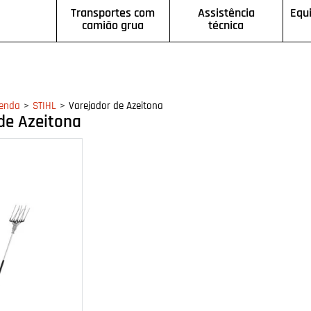
Transportes com
Assistência
Equ
camião grua
técnica
>
>
enda
STIHL
Varejador de Azeitona
de Azeitona