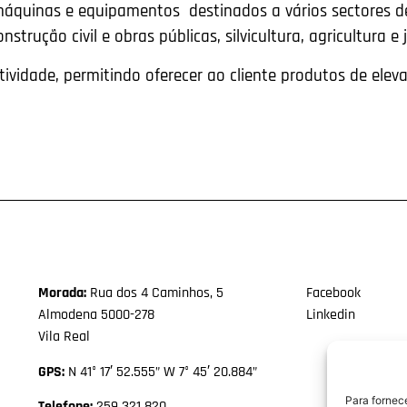
máquinas e equipamentos destinados a vários sectores de
onstrução civil e obras públicas, silvicultura, agricultura e
ividade, permitindo oferecer ao cliente produtos de ele
Morada:
Rua dos 4 Caminhos, 5
Facebook
Almodena 5000-278
Linkedin
Vila Real
GPS:
N 41° 17′ 52.555” W 7° 45′ 20.884”
Para fornec
Telefone:
259 321 820