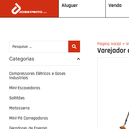
Aluguer
Venda
>
Página Inicial
V
Varejador 
Categorias
Compressores Elétricos e Gases
Industriais
Mini-Escavadoras
Saltitões
Motosserra
Mini-Pá Carregadoras
Geradores de Energia